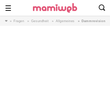
Login
⎯ Wir lieben Familie ⎯
☰
❤
Fragen
Gesundheit
Allgemeines
Dammrevision
Login
Magazin
Forum
Service
AGB & Impressum