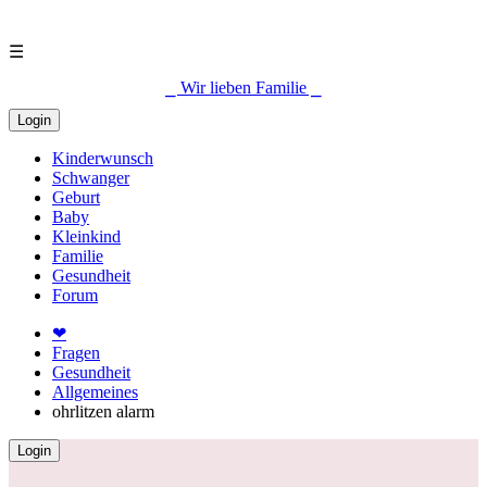
☰
⎯ Wir lieben Familie ⎯
Login
Kinderwunsch
Schwanger
Geburt
Baby
Kleinkind
Familie
Gesundheit
Forum
❤
Fragen
Gesundheit
Allgemeines
ohrlitzen alarm
Login