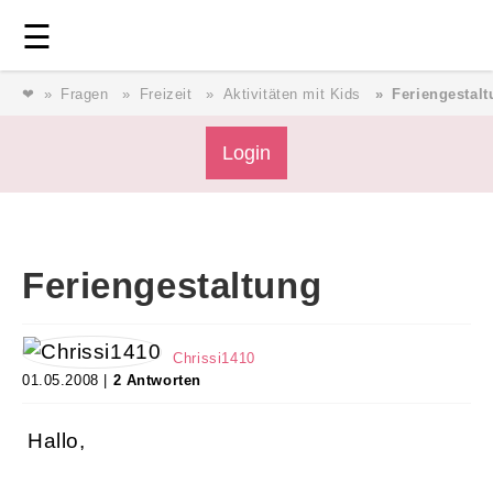
Login
⎯ Wir lieben Familie ⎯
☰
❤
Fragen
Freizeit
Aktivitäten mit Kids
Feriengestal
Login
Login
Magazin
Feriengestaltung
Forum
Chrissi1410
Service
01.05.2008 |
2 Antworten
Hallo,
AGB & Impressum