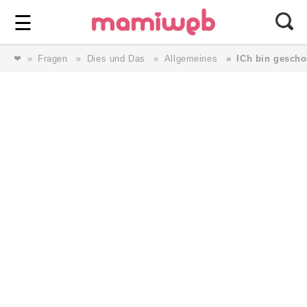
Login
⎯ Wir lieben Familie ⎯
☰
❤
Fragen
Dies und Das
Allgemeines
ICh bin gescho
Login
Magazin
Forum
Service
AGB & Impressum