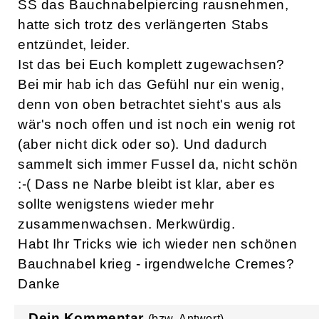
Login
Loch Bauchnabelpiercing
nach Geburt
chaka80
26.11.2009 |
7 Antworten
Hallo Mamis, ich musste mir während der