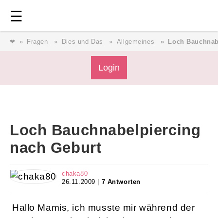
Login
⎯ Wir lieben Familie ⎯
☰
❤
Fragen
Dies und Das
Allgemeines
Loch Bauchnab
Login
Magazin
Forum
Service
AGB & Impressum