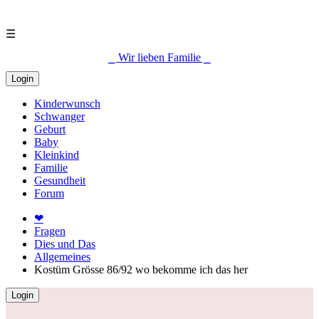
☰
⎯ Wir lieben Familie ⎯
Login
Kinderwunsch
Schwanger
Geburt
Baby
Kleinkind
Familie
Gesundheit
Forum
❤
Fragen
Dies und Das
Allgemeines
Kostüm Grösse 86/92 wo bekomme ich das her
Login