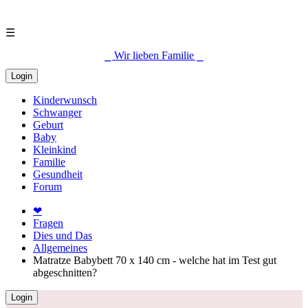
☰
⎯ Wir lieben Familie ⎯
Login
Kinderwunsch
Schwanger
Geburt
Baby
Kleinkind
Familie
Gesundheit
Forum
❤
Fragen
Dies und Das
Allgemeines
Matratze Babybett 70 x 140 cm - welche hat im Test gut
abgeschnitten?
Login