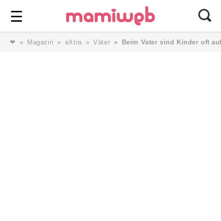
Login
⎯ Wir lieben Familie ⎯
☰
❤
Magazin
eXtra
Väter
Beim Vater sind Kinder oft au
Login
Magazin
Forum
Service
AGB & Impressum