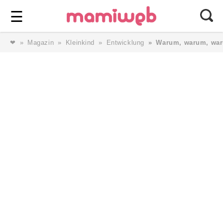
Login
⎯ Wir lieben Familie ⎯
☰
❤
Magazin
Kleinkind
Entwicklung
Warum, warum, wa
Login
Magazin
Forum
Service
AGB & Impressum