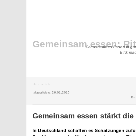
Gemeinsam essen: Rit
Gemeinsames Essen in gute
Bild: ma
Autoreninfo
aktualisiert: 26.01.2015
Er
Gemeinsam essen stärkt die
In Deutschland schaffen es Schätzungen zufol