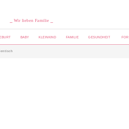
⎯ Wir lieben Familie ⎯
EBURT
BABY
KLEINKIND
FAMILIE
GESUNDHEIT
FOR
ientisch