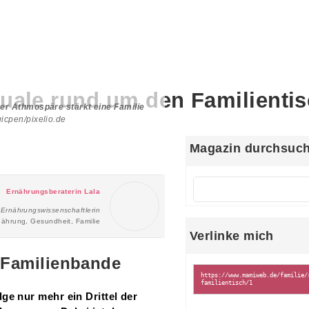
uale rund um den Familienti
r Athmospäre stärkt eine Familie
gicpen/pixelio.de
Magazin durchsuc
Ernährungsberaterin Lala
Ernährungswissenschaftlerin
nährung, Gesundheit, Familie
Verlinke mich
 Familienbande
ge nur mehr ein Drittel der