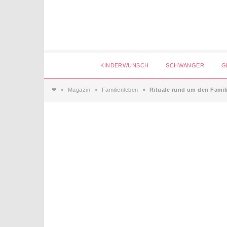
Login
KINDERWUNSCH
SCHWANGER
G
❤
Magazin
Familienleben
Rituale rund um den Famil
Magazin
Forum
Service
AGB & Impressum