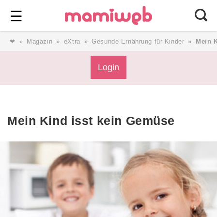
Login
⎯ Wir lieben Familie ⎯
☰
❤
Magazin
eXtra
Gesunde Ernährung für Kinder
Mein K
Login
Login
Magazin
Mein Kind isst kein Gemüse
Forum
Service
AGB & Impressum