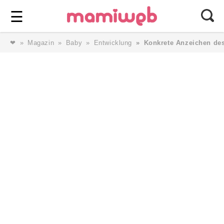
Login
⎯ Wir lieben Familie ⎯
☰
❤
Magazin
Baby
Entwicklung
Konkrete Anzeichen de
Login
Magazin
Forum
Service
AGB & Impressum