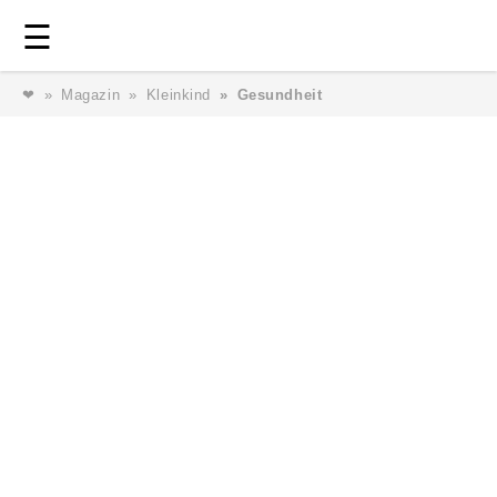
Login
⎯ Wir lieben Familie ⎯
☰
❤
Magazin
Kleinkind
Gesundheit
Login
Magazin
Forum
Service
AGB & Impressum