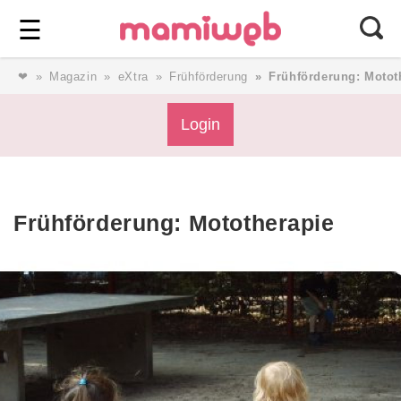
Login
⎯ Wir lieben Familie ⎯
☰
❤
Magazin
eXtra
Frühförderung
Frühförderung: Motot
Login
Login
Magazin
Frühförderung: Mototherapie
Forum
Service
AGB & Impressum