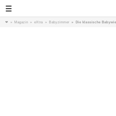
Login
⎯ Wir lieben Familie ⎯
☰
❤
Magazin
eXtra
Babyzimmer
Die klassische Babywi
Login
Magazin
Forum
Service
AGB & Impressum