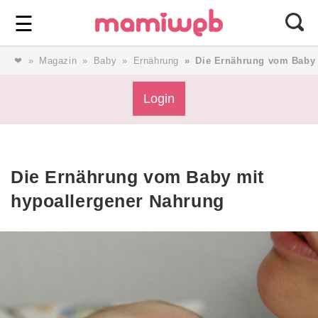
Login
⎯ Wir lieben Familie ⎯
☰
❤
Magazin
Baby
Ernährung
Die Ernährung vom Baby 
Login
Login
Magazin
Die Ernährung vom Baby mit
Forum
hypoallergener Nahrung
Service
AGB & Impressum