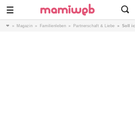
Login
⎯ Wir lieben Familie ⎯
☰
❤
Magazin
Familienleben
Partnerschaft & Liebe
Soll i
Login
Magazin
Forum
Service
AGB & Impressum