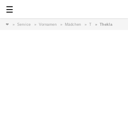
Login
⎯ Wir lieben Familie ⎯
☰
❤
Service
Vornamen
Mädchen
T
Thekla
Login
Magazin
Forum
Service
AGB & Impressum