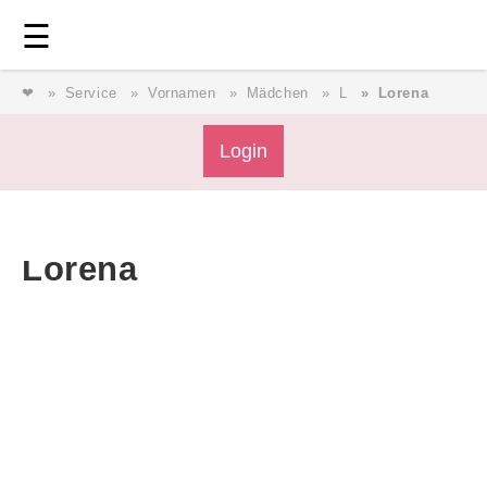
Login
⎯ Wir lieben Familie ⎯
☰
❤
Service
Vornamen
Mädchen
L
Lorena
Login
Login
Lorena
Magazin
Forum
Service