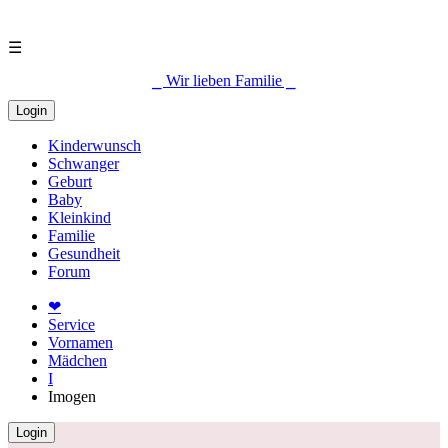
☰
⎯ Wir lieben Familie ⎯
Login
Kinderwunsch
Schwanger
Geburt
Baby
Kleinkind
Familie
Gesundheit
Forum
❤
Service
Vornamen
Mädchen
I
Imogen
Login