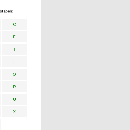
staben:
C
F
I
L
O
R
U
X