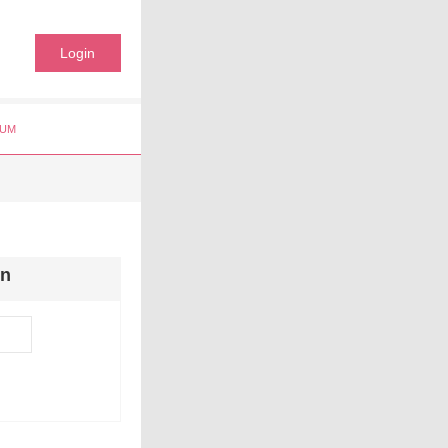
Login
UM
en