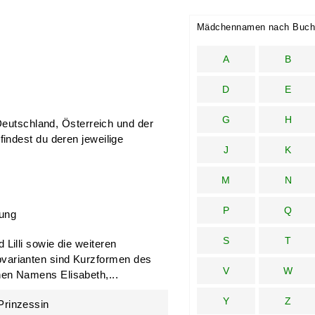
Mädchennamen nach Buch
A
B
D
E
G
H
Deutschland, Österreich und der
indest du deren jeweilige
J
K
M
N
P
Q
ung
S
T
d Lilli sowie die weiteren
bvarianten sind Kurzformen des
V
W
hen Namens Elisabeth,...
Y
Z
Prinzessin