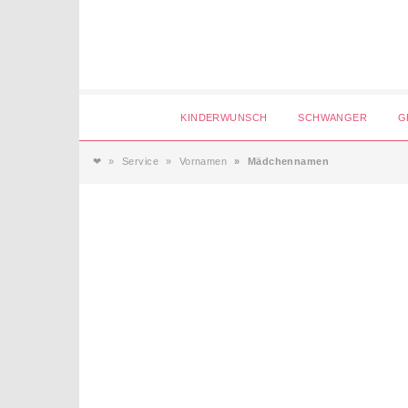
Login
KINDERWUNSCH
SCHWANGER
G
❤
Service
Vornamen
Mädchennamen
Magazin
Forum
Service
AGB & Impressum