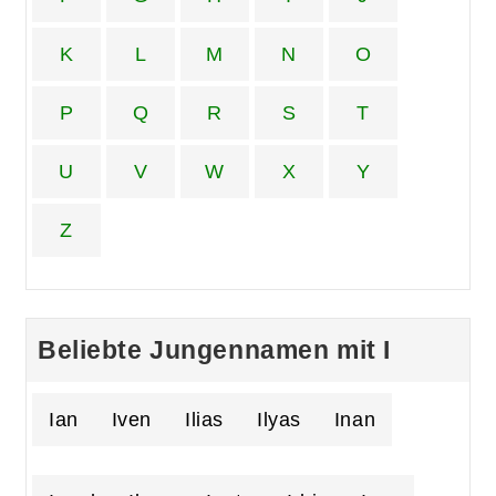
K
L
M
N
O
P
Q
R
S
T
U
V
W
X
Y
Z
Beliebte Jungennamen mit I
Ian
Iven
Ilias
Ilyas
Inan