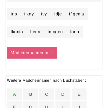
Iris
Ilkay
Ivy
Idje
Ifigenia
Ikonia
Ilena
Imogen
Iona
Mädchennamen mit I
Weitere Mädchennamen nach Buchstaben:
A
B
C
D
E
F
G
H
I
J