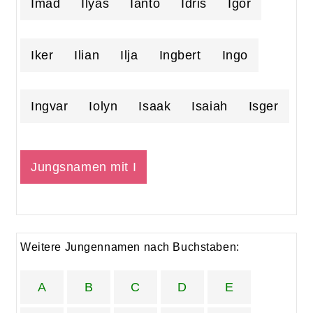
Imad
Ilyas
Ianto
Idris
Igor
Iker
Ilian
Ilja
Ingbert
Ingo
Ingvar
Iolyn
Isaak
Isaiah
Isger
Jungsnamen mit I
Weitere Jungennamen nach Buchstaben:
A
B
C
D
E