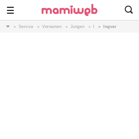
Login
⎯ Wir lieben Familie ⎯
☰
❤
Service
Vornamen
Jungen
I
Ingvar
Login
Magazin
Forum
Service
AGB & Impressum