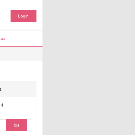
Login
UM
b
n)