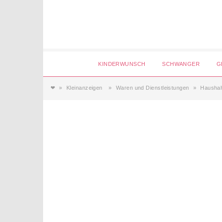
Login
KINDERWUNSCH
SCHWANGER
G
❤
Kleinanzeigen
Waren und Dienstleistungen
Haushalt
Magazin
Forum
Service
AGB & Impressum