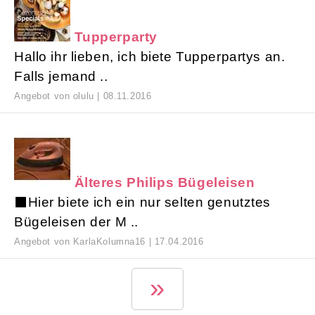
Tupperparty
Hallo ihr lieben, ich biete Tupperpartys an.
Falls jemand ..
Angebot von olulu | 08.11.2016
Älteres Philips Bügeleisen
⬛Hier biete ich ein nur selten genutztes
Bügeleisen der M ..
Angebot von KarlaKolumna16 | 17.04.2016
1 von 5
»