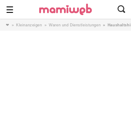
Login
⎯ Wir lieben Familie ⎯
☰
❤
Kleinanzeigen
Waren und Dienstleistungen
Haushaltshi
Login
Magazin
Forum
Service
AGB & Impressum