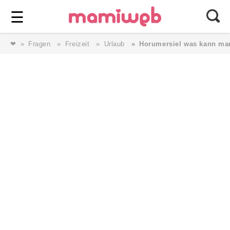
Login
⎯ Wir lieben Familie ⎯
☰
❤
Fragen
Freizeit
Urlaub
Horumersiel was kann ma
Login
Magazin
Forum
Service
AGB & Impressum