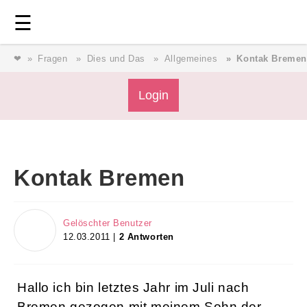
Login
⎯ Wir lieben Familie ⎯
☰
❤
Fragen
Dies und Das
Allgemeines
Kontak Bremen
Login
Magazin
Forum
Service
AGB & Impressum