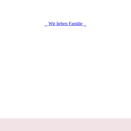
⎯ Wir lieben Familie ⎯