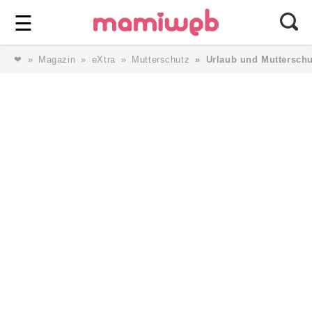
Login
⎯ Wir lieben Familie ⎯
☰
❤
Magazin
eXtra
Mutterschutz
Urlaub und Mutterschu
Login
Magazin
Forum
Service
AGB & Impressum