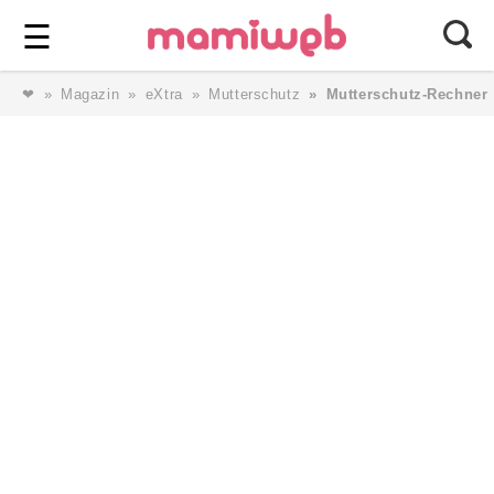
Login
⎯ Wir lieben Familie ⎯
☰
❤
Magazin
eXtra
Mutterschutz
Mutterschutz-Rechner
Login
Magazin
Forum
Service
AGB & Impressum