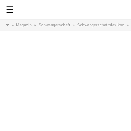
Login
⎯ Wir lieben Familie ⎯
☰
❤
Magazin
Schwangerschaft
Schwangerschaftslexikon
Login
Magazin
Forum
Service
AGB & Impressum