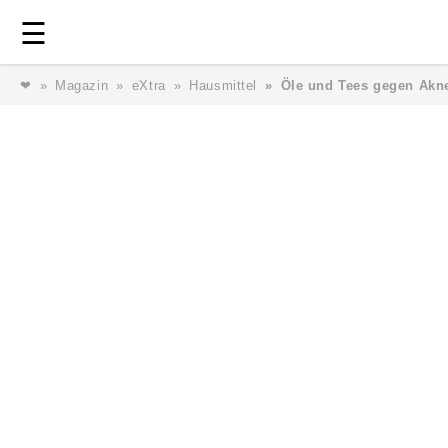
Login
⎯ Wir lieben Familie ⎯
☰
❤
Magazin
eXtra
Hausmittel
Öle und Tees gegen Akn
Login
Magazin
Forum
Service
AGB & Impressum