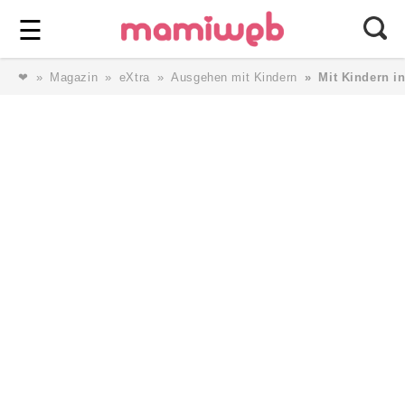
Login
⎯ Wir lieben Familie ⎯
☰
❤
Magazin
eXtra
Ausgehen mit Kindern
Mit Kindern i
Login
Magazin
Forum
Service
AGB & Impressum