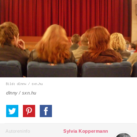
dlnny / sxn.hu
Autoreninfo
Sylvia Koppermann