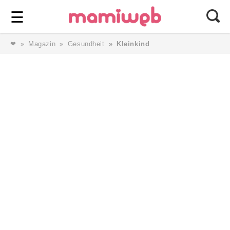
Login
⎯ Wir lieben Familie ⎯
☰
❤
Magazin
Gesundheit
Kleinkind
Login
Magazin
Forum
Service
AGB & Impressum