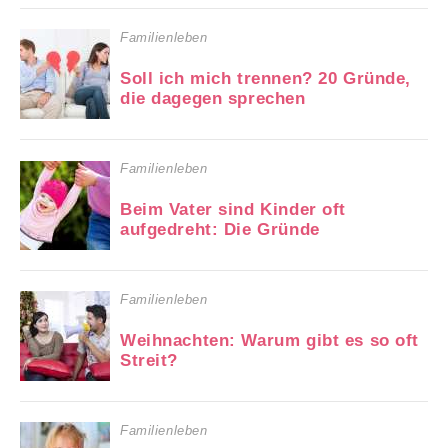
Familienleben
Soll ich mich trennen? 20 Gründe,
die dagegen sprechen
Familienleben
Beim Vater sind Kinder oft
aufgedreht: Die Gründe
Familienleben
Weihnachten: Warum gibt es so oft
Streit?
Familienleben