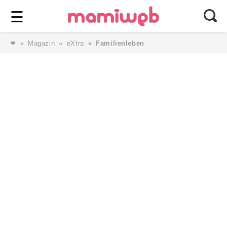
Login
⎯ Wir lieben Familie ⎯
☰
❤
Magazin
eXtra
Familienleben
Login
Magazin
Forum
Service
AGB & Impressum