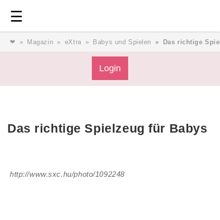
Login
⎯ Wir lieben Familie ⎯
☰
❤
Magazin
eXtra
Babys und Spielen
Das richtige Spi
Login
Login
Magazin
Forum
Service
AGB & Impressum