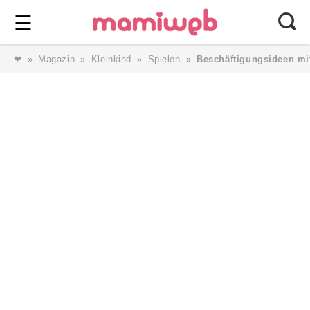
Login
⎯ Wir lieben Familie ⎯
☰
❤
Magazin
Kleinkind
Spielen
Beschäftigungsideen mi
Login
Magazin
Forum
Service
AGB & Impressum