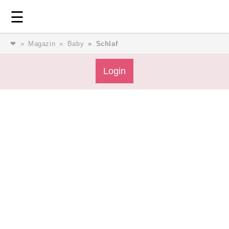
Login
⎯ Wir lieben Familie ⎯
☰
❤
Magazin
Baby
Schlaf
Login
Login
Magazin
Forum
Service
AGB & Impressum