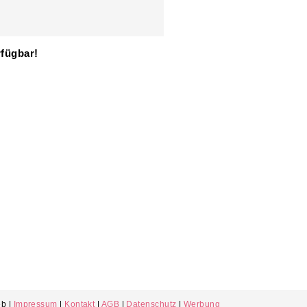
rfügbar!
b |
Impressum
|
Kontakt
|
AGB
|
Datenschutz
|
Werbung