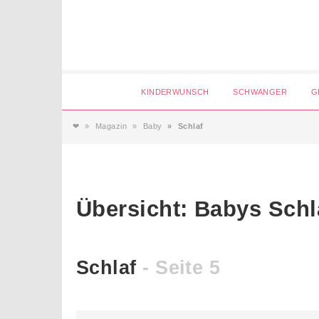
Login
KINDERWUNSCH
SCHWANGER
G
❤
Magazin
Baby
Schlaf
Magazin
Forum
Übersicht: Babys Schl
Service
Schlaf
- Seite 5
AGB & Impressum