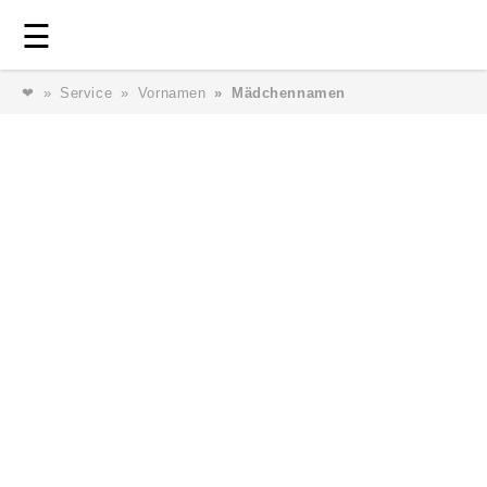
Login
⎯ Wir lieben Familie ⎯
☰
❤
Service
Vornamen
Mädchennamen
Login
Magazin
Forum
Service
AGB & Impressum