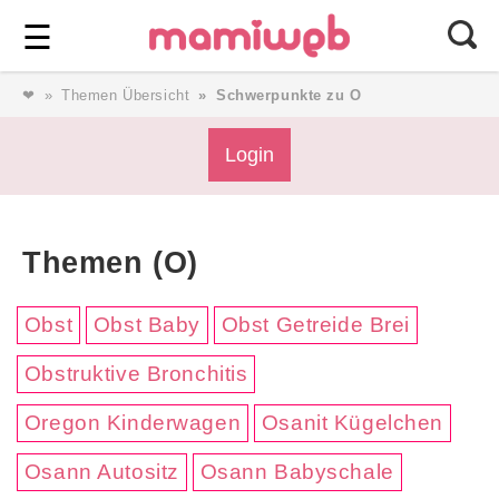
Login
⎯ Wir lieben Familie ⎯
☰
❤
Themen Übersicht
Schwerpunkte zu O
Login
Login
Magazin
Themen (O)
Forum
Obst
Obst Baby
Obst Getreide Brei
Obstruktive Bronchitis
Service
Oregon Kinderwagen
Osanit Kügelchen
AGB & Impressum
Osann Autositz
Osann Babyschale