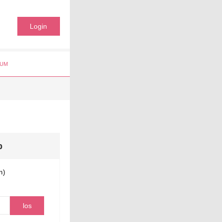
Login
UM
b
n)