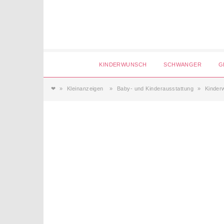
KINDERWUNSCH
SCHWANGER
G
Login
❤
Kleinanzeigen
Baby- und Kinderausstattung
Kinder
Magazin
Forum
Service
AGB & Impressum