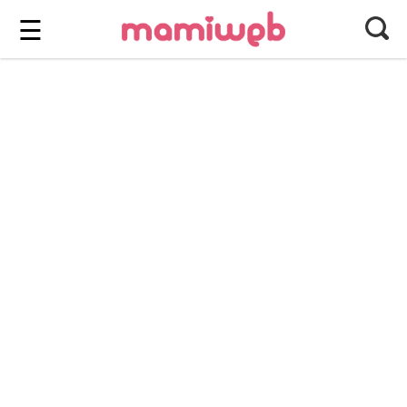
Login
⎯ Wir lieben Familie ⎯
☰
Login
Magazin
Forum
Service
AGB & Impressum