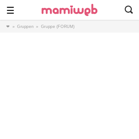
Login
⎯ Wir lieben Familie ⎯
☰
❤
Gruppen
Gruppe (FORUM)
Login
Magazin
Forum
Service
AGB & Impressum