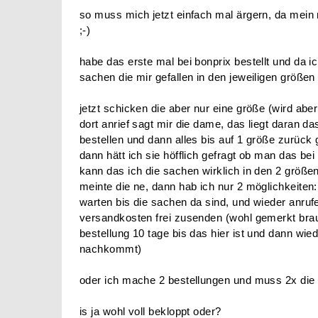
Schon ein bisschen dof - b
bonprix
Gelöschter Benutzer
10.02.2012 |
14 Antworten
so muss mich jetzt einfach mal ärgern, da mein 
;-)
habe das erste mal bei bonprix bestellt und da i
sachen die mir gefallen in den jeweiligen größen 