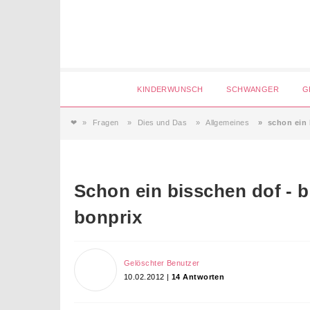
Login
KINDERWUNSCH
SCHWANGER
G
❤
Fragen
Dies und Das
Allgemeines
schon ein 
Magazin
Forum
Service
AGB & Impressum