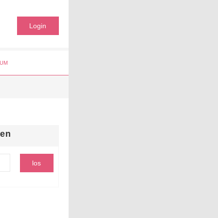
Login
UM
hen