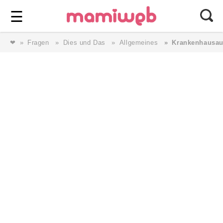
Login
⎯ Wir lieben Familie ⎯
☰
❤
Fragen
Dies und Das
Allgemeines
Krankenhausau
Login
Magazin
Forum
Service
AGB & Impressum