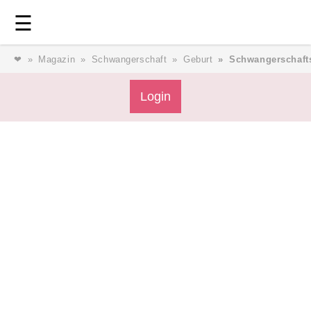
Login
⎯ Wir lieben Familie ⎯
☰
❤
Magazin
Schwangerschaft
Geburt
Schwangerschafts
Login
Login
Magazin
Forum
Service
AGB & Impressum