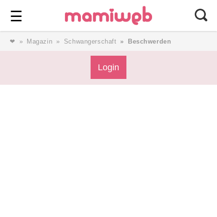
Login
⎯ Wir lieben Familie ⎯
☰
❤
Magazin
Schwangerschaft
Beschwerden
Login
Login
Magazin
Forum
Service
AGB & Impressum