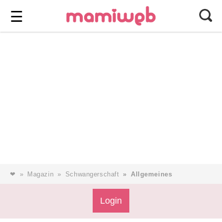
Login
⎯ Wir lieben Familie ⎯
☰
Login
Magazin
Forum
Service
❤
Magazin
Schwangerschaft
Allgemeines
Login
AGB & Impressum