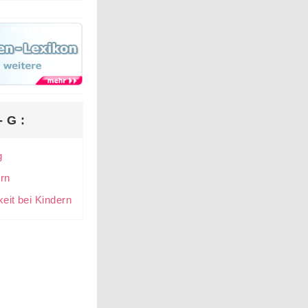
- G :
g
rn
eit bei Kindern