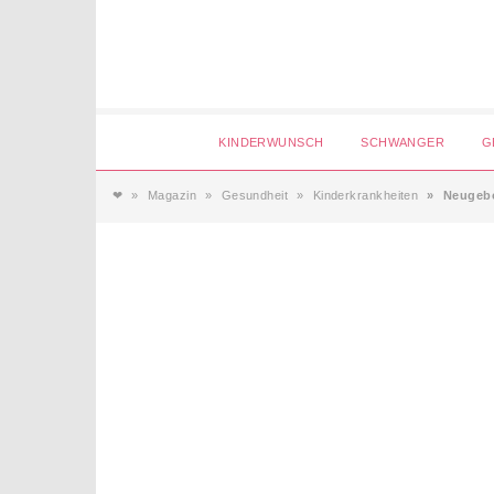
Login
KINDERWUNSCH
SCHWANGER
G
❤
Magazin
Gesundheit
Kinderkrankheiten
Neugebo
Magazin
Forum
Service
AGB & Impressum