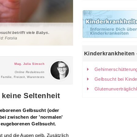
ucht betrifft viele Babys.
ld: Fotolia
Kinderkrankheiten 
Mag. Julia Simsch
Gehirnerschütterun
Online Redakteurin
Familie, Freizeit, Warentests
Gelbsucht bei Kinde
Glutenunverträglichk
keine Seltenheit
ugeborenen Gelbsucht (oder
bei zwischen der 'normalen'
Neugeborenen Gelbsucht.
t und die Augen gelb. Zusätzlich