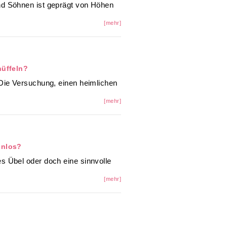
d Söhnen ist geprägt von Höhen
[mehr]
nüffeln?
Die Versuchung, einen heimlichen
[mehr]
nnlos?
s Übel oder doch eine sinnvolle
[mehr]