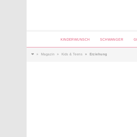
Login
KINDERWUNSCH
SCHWANGER
G
❤
Magazin
Kids & Teens
Erziehung
Magazin
Forum
Service
AGB & Impressum